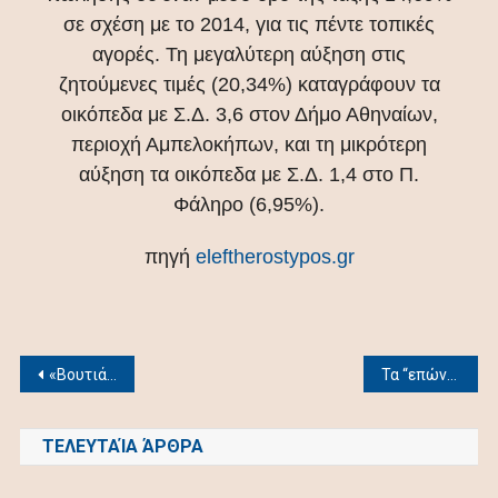
σε σχέση με το 2014, για τις πέντε τοπικές
αγορές. Τη μεγαλύτερη αύξηση στις
ζητούμενες τιμές (20,34%) καταγράφουν τα
οικόπεδα με Σ.Δ. 3,6 στον Δήμο Αθηναίων,
περιοχή Αμπελοκήπων, και τη μικρότερη
αύξηση τα οικόπεδα με Σ.Δ. 1,4 στο Π.
Φάληρο (6,95%).
πηγή
eleftherostypos.gr
Post
«Βουτιά» στις αξίες των ακινήτων στη βρετανική αγορά τον Ιούνιο
Τα “επώνυμα” ακίνητα που βγαίνουν στο σφυρί μέσα στον Ιούλιο
navigation
ΤΕΛΕΥΤΑΊΑ ΆΡΘΡΑ