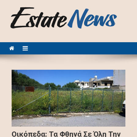
Skip
to
content
EstateNews.gr
Οικόπεδα: Τα Φθηνά Σε Όλη Την