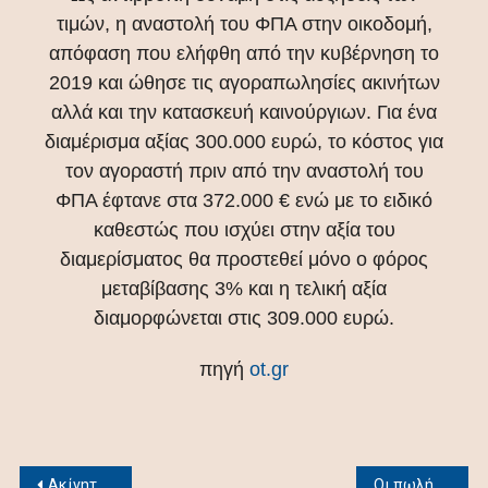
τιμών, η αναστολή του ΦΠΑ στην οικοδομή,
απόφαση που ελήφθη από την κυβέρνηση το
2019 και ώθησε τις αγοραπωλησίες ακινήτων
αλλά και την κατασκευή καινούργιων. Για ένα
διαμέρισμα αξίας 300.000 ευρώ, το κόστος για
τον αγοραστή πριν από την αναστολή του
ΦΠΑ έφτανε στα 372.000 € ενώ με το ειδικό
καθεστώς που ισχύει στην αξία του
διαμερίσματος θα προστεθεί μόνο ο φόρος
μεταβίβασης 3% και η τελική αξία
διαμορφώνεται στις 309.000 ευρώ.
πηγή
ot.gr
Post
Ακίνητα: Ποιοι παράγοντες ανεβάζουν τις τιμές – Ο ρόλος του Airbnb
Οι πωλήσεις ακινήτων ενισχύουν την κερδοφορία της Dimand