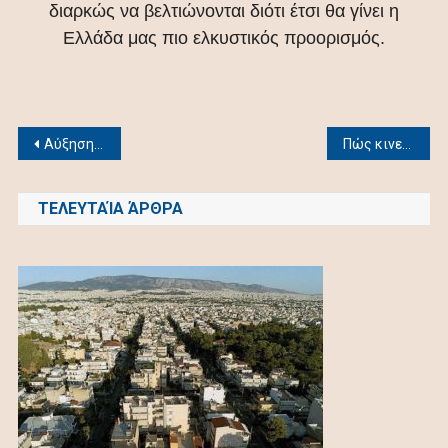
διαρκώς να βελτιώνονται διότι έτσι θα γίνει η
Ελλάδα μας πιο ελκυστικός προορισμός.
Post
Αύξηση αιτήσεων για «χρυσή βίζα» κατά 52% σε ένα χρόνο
Πώς κινείται το παγκόσμιο real estate – Ποια είναι η ελληνική πραγματικότητα
navigation
ΤΕΛΕΥΤΑΊΑ ΆΡΘΡΑ