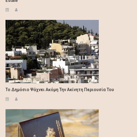
Estate
To Δημόσιο Ψάχνει Ακόμη Την Ακίνητη Περιουσία Του