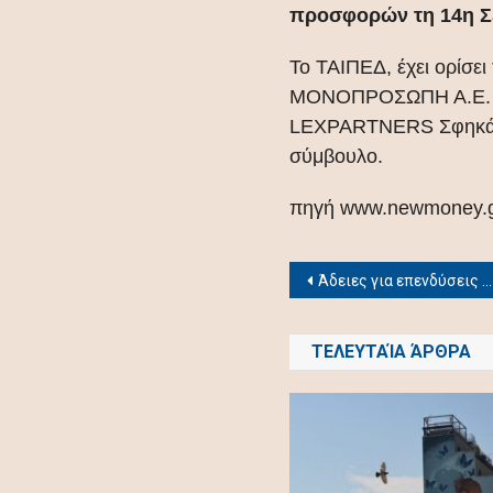
προσφορών τη 14η Σε
Το ΤΑΙΠΕΔ, έχει ορί
ΜΟΝΟΠΡΟΣΩΠΗ Α.Ε. ως 
LEXPARTNERS Σφηκάκη
σύμβουλο.
πηγή www.newmoney.
Post
Άδειες για επενδύσεις σε 2 ξενοδοχεία σε Κω και Αιγιαλεία
navigation
ΤΕΛΕΥΤΑΊΑ ΆΡΘΡΑ