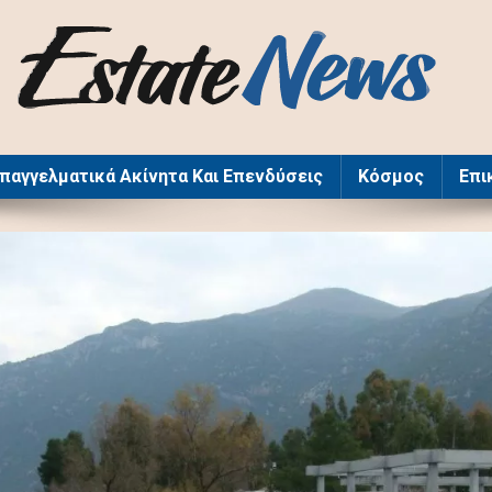
παγγελματικά Ακίνητα Και Επενδύσεις
Kόσμος
Επι