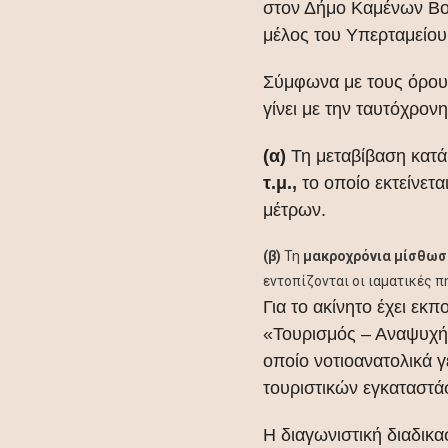
στον Δήμο Καμένων Βο
μέλος του Υπερταμείου
Σύμφωνα με τους όρου
γίνει με την ταυτόχρο
(α)
Τη μεταβίβαση κατά 
τ.μ.,
το οποίο εκτείνετ
μέτρων.
(β)
Τη
μακροχρόνια μίσθωση 
εντοπίζονται οι ιαματικές 
Για το ακίνητο έχει εκ
«Τουρισμός – Αναψυχή»
οποίο νοτιοανατολικά 
τουριστικών εγκαταστάσ
Η διαγωνιστική διαδικ