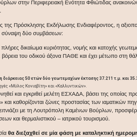
ύρλων στην Περιφερειακή Ενότητα Φθιώτιδας ανακοινών
.
ς της Πρόσκλησης Εκδήλωσης Ενδιαφέροντος, η αξιοποί
νη σύναψη δύο συμβάσεων:
πλήρες δικαίωμα κυριότητας, νομής και κατοχής γεωτεμ
αι βόρεια του οδικού άξονα ΠΑΘΕ και έχει μέτωπο στη θ
διάρκειας 50 ετών δύο γεωτεμαχίων έκτασης 37.211 τ.μ. και 35.
πηγές «Μύλος Κονιαβίτη» και «Καλλυντικών».
πονηθεί και εγκριθεί μελέτη ΕΣΧΑΔΑ, βάσει της οποίας πρ
 και καθορίζονται ζώνες προστασίας των ιαματικών πηγώ
γειτνιάζει με τη Λουτρόπολη Καμένων Βούρλων, προσφέρε
εων και θερμαλιστικού – ιατρικού τουρισμού.
ασία
θα διεξαχθεί σε μία φάση με καταληκτική ημερομ