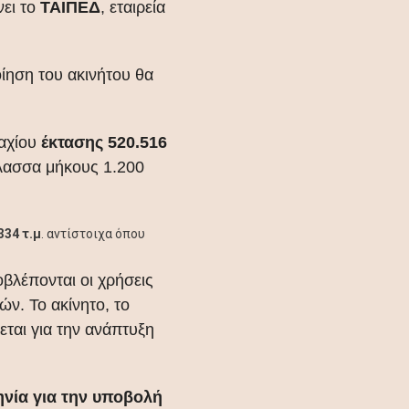
ει το
ΤΑΙΠΕΔ
, εταιρεία
ηση του ακινήτου θα
αχίου
έκτασης 520.516
άλασσα μήκους 1.200
334 τ.μ
. αντίστοιχα όπου
οβλέπονται οι χρήσεις
ν. Το ακίνητο, το
ται για την ανάπτυξη
ηνία για την υποβολή